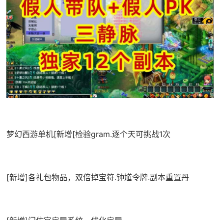
梦幻西游单机
[新增[检验gram.逐个天可挑战1次
[新增]各礼包物品，双倍掉宝符.钟馗令牌.副本重置丹