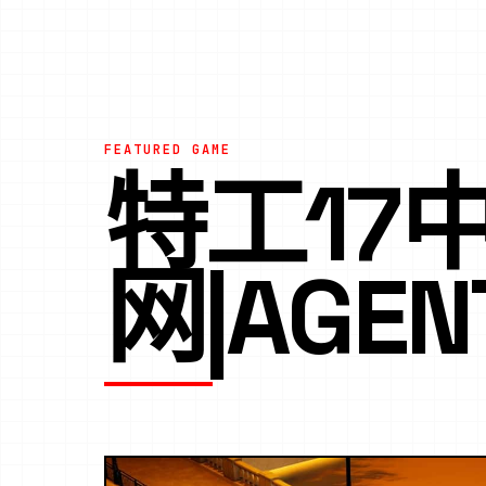
FEATURED GAME
特工17
网|AGEN