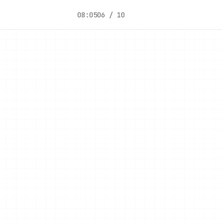
08:05
06 / 10