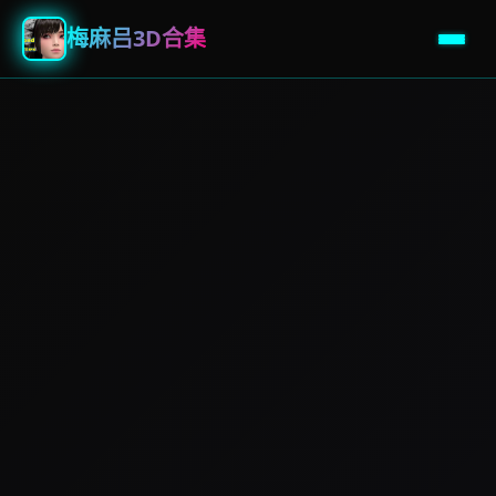
梅麻吕3D合集