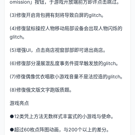
omission」按钮，于游戏开放端前方即许点击跳过。
(3)修復开启背包拥有刻将导致白屏的glitch。
(4)修復鼠标操控人物移动局部设备会出现人物闪烁的
glitch。
(5)增强UI，点击商店视窗部部即可退出商店。
(6)修復部分漫展混乱度事务件提早触发放的glitch。
(7)修復偶像优衣唱歌小游戏音量不是法控造的glitch。
(8)修復俄文版文字跑版质题。
游戏亮点
●12类凭上方法无数样式丰富式的小游戏与使命。
●超过60枚点阵图动画，与200个以上的差分。